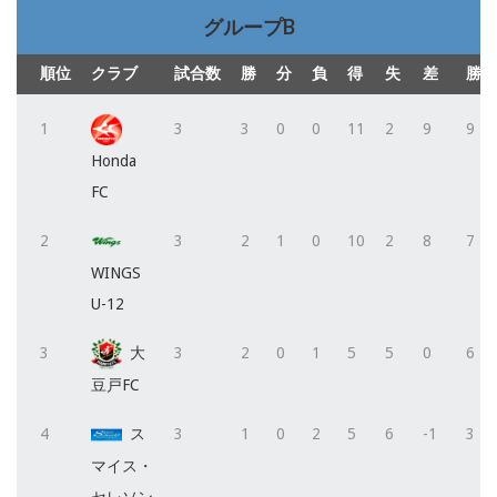
グループB
順位
クラブ
試合数
勝
分
負
得
失
差
勝点
1
3
3
0
0
11
2
9
9
Honda
FC
2
3
2
1
0
10
2
8
7
WINGS
U-12
3
大
3
2
0
1
5
5
0
6
豆戸FC
4
ス
3
1
0
2
5
6
-1
3
マイス・