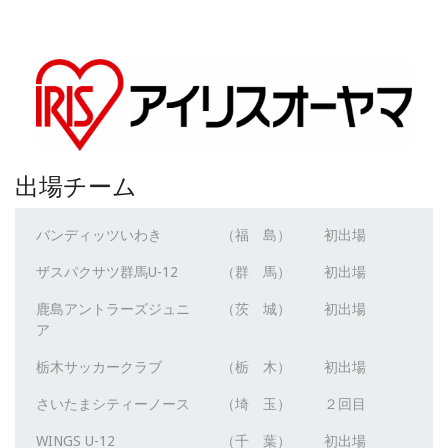
出場チーム
バンディッツいわき
（福 島）
初出場
ザスパクサツ群馬U-12
（群 馬）
初出場
鹿島アントラーズジュニ
（茨 城）
初出場
ア
栃木サッカークラブ
（栃 木）
初出場
さいたまシティーノース
（埼 玉）
２回目
WINGS U-12
（千 葉）
初出場