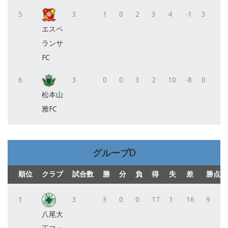
5
3
1
0
2
3
4
-1
3
エスペ
ランサ
FC
6
3
0
0
3
2
10
-8
0
松本山
雅FC
グループD
順位
クラブ
試合数
勝
分
負
得
失
差
勝点
1
3
3
0
0
17
1
16
9
八尾大