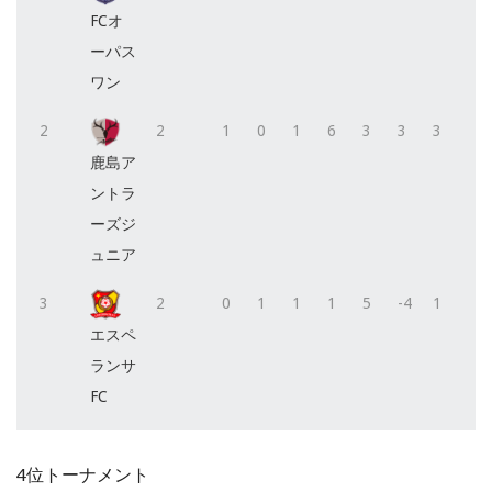
FCオ
ーパス
ワン
2
2
1
0
1
6
3
3
3
鹿島ア
ントラ
ーズジ
ュニア
3
2
0
1
1
1
5
-4
1
エスペ
ランサ
FC
4位トーナメント