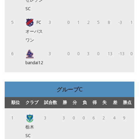
セレソン
SC
5
FC
3
0
1
2
5
8
-3
1
オーパス
ワン
6
3
0
0
3
0
13
-13
0
bandai12
グループC
順位
クラブ
試合数
勝
分
負
得
失
差
勝点
1
3
3
0
0
6
2
4
9
栃木
SC