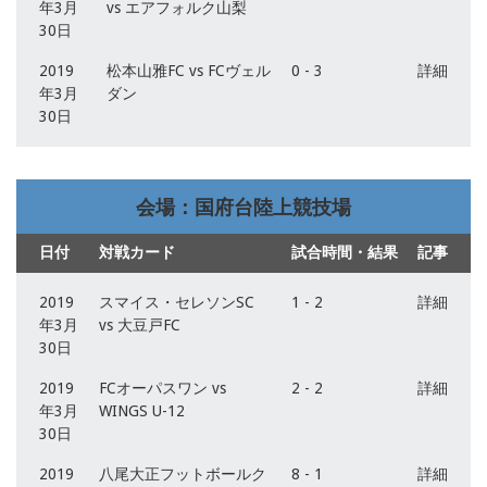
年3月
vs エアフォルク山梨
30日
2019
松本山雅FC vs FCヴェル
0 - 3
詳細
年3月
ダン
30日
会場：国府台陸上競技場
日付
対戦カード
試合時間・結果
記事
2019
スマイス・セレソンSC
1 - 2
詳細
年3月
vs 大豆戸FC
30日
2019
FCオーパスワン vs
2 - 2
詳細
年3月
WINGS U-12
30日
2019
八尾大正フットボールク
8 - 1
詳細