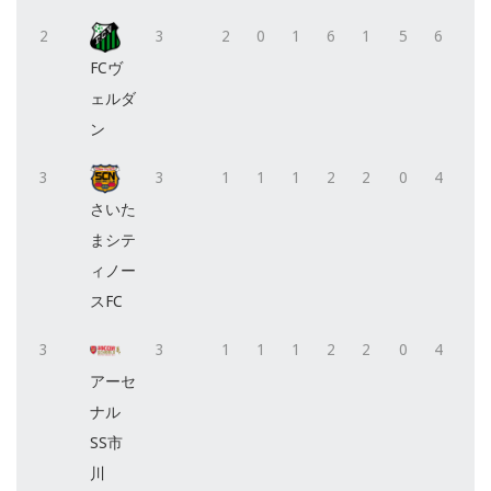
2
3
2
0
1
6
1
5
6
FCヴ
ェルダ
ン
3
3
1
1
1
2
2
0
4
さいた
まシテ
ィノー
スFC
3
3
1
1
1
2
2
0
4
アーセ
ナル
SS市
川