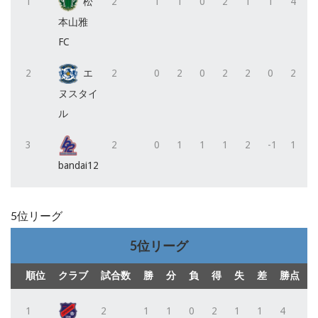
1
松
2
1
1
0
2
1
1
4
本山雅
FC
2
エ
2
0
2
0
2
2
0
2
ヌスタイ
ル
3
2
0
1
1
1
2
-1
1
bandai12
5位リーグ
5位リーグ
順位
クラブ
試合数
勝
分
負
得
失
差
勝点
1
2
1
1
0
2
1
1
4