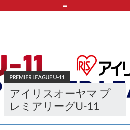
Skip
to
content
PREMIER LEAGUE U-11
アイリスオーヤマ プ
レミアリーグU-11