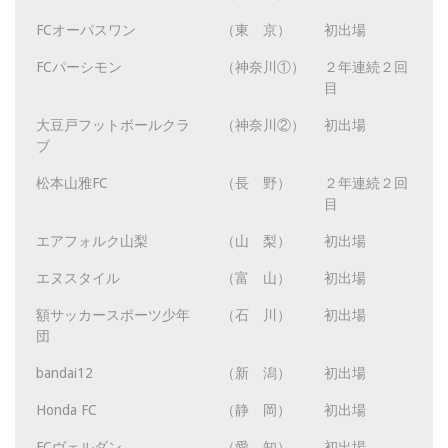
FCオーパスワン
（東 京）
初出場
FCパーシモン
（神奈川①）
２年連続２回
目
大豆戸フットボールクラ
（神奈川②）
初出場
ブ
松本山雅FC
（長 野）
２年連続２回
目
エアフォルク山梨
（山 梨）
初出場
エヌスタイル
（富 山）
初出場
額サッカースポーツ少年
（石 川）
初出場
団
bandai12
（新 潟）
初出場
Honda FC
（静 岡）
初出場
FCヴェルダン
（愛 知）
初出場