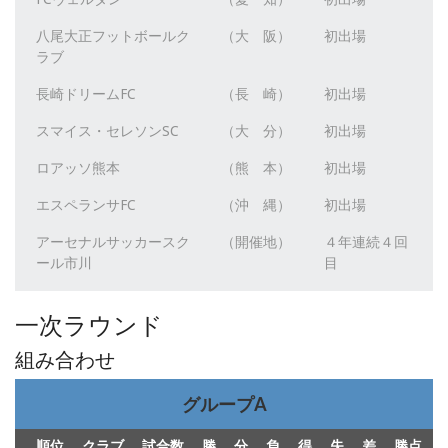
八尾大正フットボールク
（大 阪）
初出場
ラブ
長崎ドリームFC
（長 崎）
初出場
スマイス・セレソンSC
（大 分）
初出場
ロアッソ熊本
（熊 本）
初出場
エスペランサFC
（沖 縄）
初出場
アーセナルサッカースク
（開催地）
４年連続４回
ール市川
目
一次ラウンド
組み合わせ
グループA
順位
クラブ
試合数
勝
分
負
得
失
差
勝点