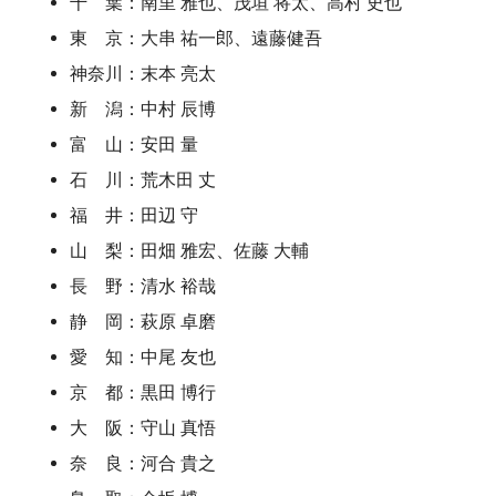
千 葉：南里 雅也、茂垣 将太、高村 史也
東 京：大串 祐一郎、遠藤健吾
神奈川：末本 亮太
新 潟：中村 辰博
富 山：安田 量
石 川：荒木田 丈
福 井：田辺 守
山 梨：
田畑
雅宏、佐藤 大輔
長 野：清水 裕哉
静 岡：萩原 卓磨
愛 知：中尾 友也
京 都：黒田 博行
大 阪：守山 真悟
奈 良：河合 貴之