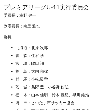
プレミアリーグU-11実行委員会
委員長：幸野 健一
副委員長：南里 雅也
委員
北海道：北原 次郎
青 森：住谷 学
宮 城：隅田 翔
福 島：大内 郁弥
群 馬：小松原 学
茨 城：島野 豊、小谷野 稔弘
栃 木：山本 佳明、鈴木 豊紀、早川 維浩
埼 玉：さいたま市サッカー協会