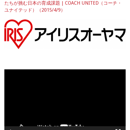
たちが挑む日本の育成課題 | COACH UNITED（コーチ・
ユナイテッド）（2015/4/9）
動
画
プ
レ
ー
ヤ
ー