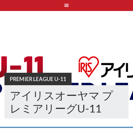
Skip
to
content
PREMIER LEAGUE U-11
アイリスオーヤマ プ
レミアリーグU-11