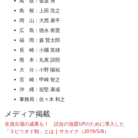
鳥 取：金坂 博
島 根：上田 浩之
岡 山：大西 康平
広 島：徳永 将憲
福 岡：森 賢太郎
長 崎：小國 英雄
熊 本：丸尾 訓照
大 分：小野 陽祐
宮 崎：甲崎 智之
沖 縄：祖堅 康成
事務局：佐々木 和之
メディア掲載
全員出場の成果も！ 試合の強度UPのために導入した
「３ピリオド制」とは | サカイク（2019/5/8）