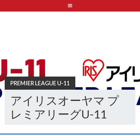
Skip
to
content
PREMIER LEAGUE U-11
アイリスオーヤマ プ
レミアリーグU-11