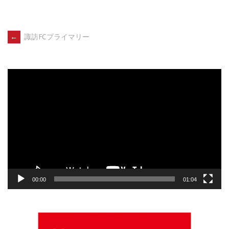
Post
←
諏訪FCプライマリー
navigation
動
画
プ
レ
ー
ヤ
ー
00:00
01:04