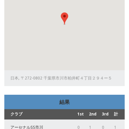
日本, 〒272-0802 千葉県市川市柏井町４丁目２９４ー５
結果
クラブ
1st
2nd
3rd
計
アーセナルSS市川
0
1
0
1