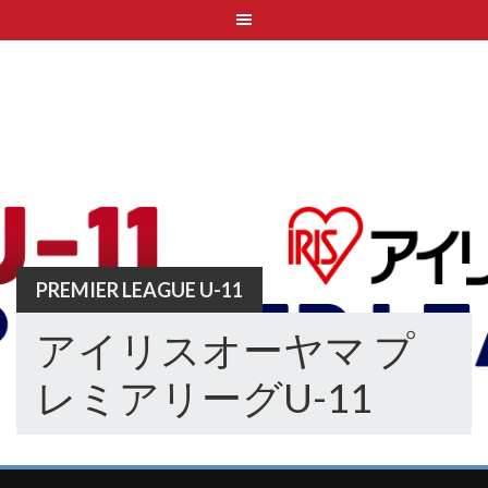
Skip
to
content
PREMIER LEAGUE U-11
アイリスオーヤマ プ
レミアリーグU-11