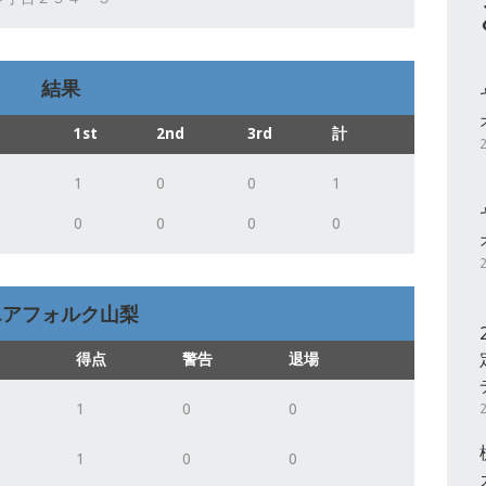
結果
1st
2nd
3rd
計
1
0
0
1
0
0
0
0
エアフォルク山梨
得点
警告
退場
1
0
0
1
0
0