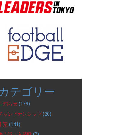
カテゴリー
お知らせ
(179)
チャンピオンシップ
(20)
千葉
(141)
参入戦・入替戦
(7)