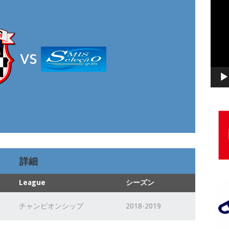
動
画
プ
レ
vs
ー
ヤ
ー
詳細
League
シーズン
チャンピオンシップ
2018-2019