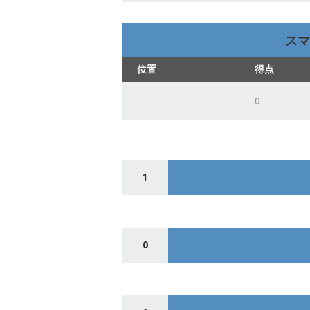
スマ
位置
得点
0
1
0