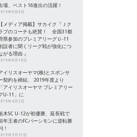
出場、ベスト16進出の活躍！
2019年9月6日
【メディア掲載】サカイク『Ｊク
ラブのコーチも絶賛！ 全国31都
府県参加のプレミアリーグＵ‐11
創設者に聞くリーグ戦が強化につ
ながる理由 』
2019年8月10日
アイリスオーヤマ(株)とスポンサ
ー契約を締結、 2019年度より
「アイリスオーヤマ プレミアリー
グU-11」に
2019年4月2日
栃木SC U-12が初優勝、延長戦で
前年王者のFCパーシモンに逆転勝
利！
2019年3月31日