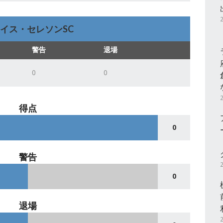
イス・セレソンSC
警告
退場
0
0
得点
0
警告
0
退場