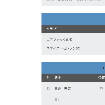
クラブ
エアフォルク山梨
スマイス・セレソンSC
#
選手
位置
15
高井 秀弥
FW
合計