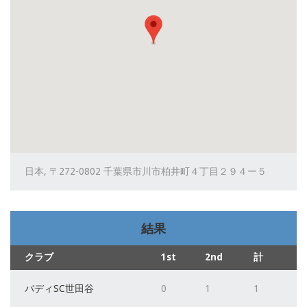
日本, 〒272-0802 千葉県市川市柏井町４丁目２９４ー５
結果
クラブ
1st
2nd
計
バディSC世田谷
0
1
1