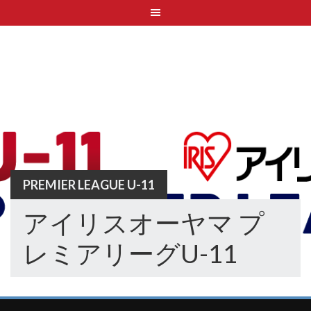
Skip
to
content
PREMIER LEAGUE U-11
アイリスオーヤマ プ
レミアリーグU-11