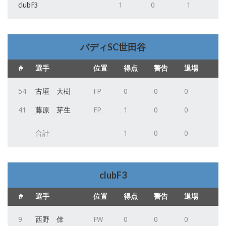
clubF3
1
0
1
バディSC世田谷
#
選手
位置
得点
警告
退場
54
古垣 大樹
FP
0
0
0
41
藤原 芽生
FP
1
0
0
合計
1
0
0
clubF3
#
選手
位置
得点
警告
退場
9
西野 倖
FW
0
0
0