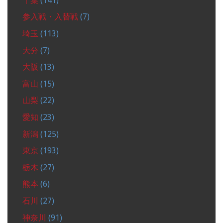
千葉
(141)
参入戦・入替戦
(7)
埼玉
(113)
大分
(7)
大阪
(13)
富山
(15)
山梨
(22)
愛知
(23)
新潟
(125)
東京
(193)
栃木
(27)
熊本
(6)
石川
(27)
神奈川
(91)