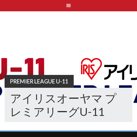
Skip
to
content
PREMIER LEAGUE U-11
アイリスオーヤマ プ
レミアリーグU-11