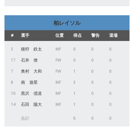
柏レイソル
#
選手
位置
得点
警告
退場
3
猪狩 鉄太
MF
0
0
0
17
石井 僚
FW
0
0
0
7
奥村 大和
FW
1
0
0
8
南 遊星
MF
3
0
0
10
黒沢 偲道
MF
1
0
0
14
石田 陽大
MF
1
0
0
合計
6
0
0