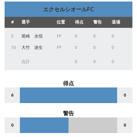
エクセルシオールFC
#
選手
位置
得点
警告
退場
5
尾崎 永悟
FP
0
0
0
10
大竹 凌生
FP
0
0
0
合計
0
0
0
得点
6
0
警告
0
0