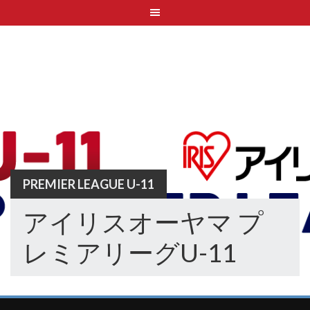
Skip
to
content
PREMIER LEAGUE U-11
アイリスオーヤマ プ
レミアリーグU-11