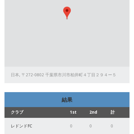
日本, 〒272-0802 千葉県市川市柏井町４丁目２９４ー５
結果
クラブ
1st
2nd
計
レドンドFC
0
0
0