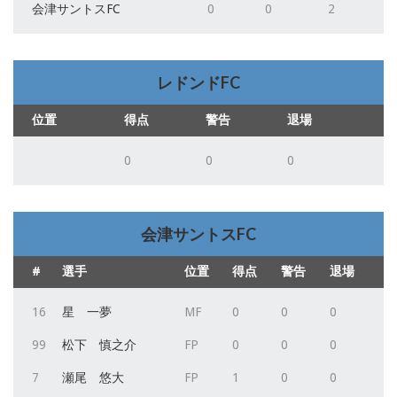
会津サントスFC
0
0
2
レドンドFC
位置
得点
警告
退場
0
0
0
会津サントスFC
#
選手
位置
得点
警告
退場
16
星 一夢
MF
0
0
0
99
松下 慎之介
FP
0
0
0
7
瀬尾 悠大
FP
1
0
0