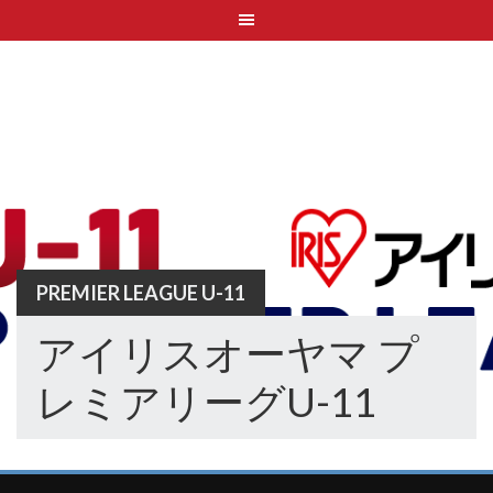
Skip
to
content
PREMIER LEAGUE U-11
アイリスオーヤマ プ
レミアリーグU-11