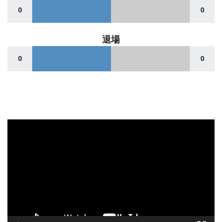
0
0
退場
0
0
動
画
プ
レ
ー
ヤ
ー