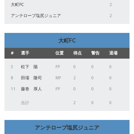
大町FC
2
アンテロープ塩尻ジュニア
2
大町FC
#
選手
位置
得点
警告
退場
3
松下 陽
FP
0
0
0
8
田場 隆司
MF
2
0
0
11
藤巻 厚人
FP
0
0
0
合計
2
0
0
アンテロープ塩尻ジュニア