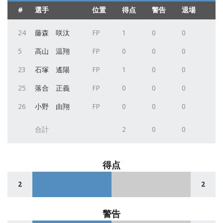
#
選手
位置
得点
警告
退場
24
藤森 咲汰
FP
1
0
0
5
高山 温翔
FP
0
0
0
23
石塚 遙陽
FP
1
0
0
25
落合 正義
FP
0
0
0
26
小野 由翔
FP
0
0
0
合計
2
0
0
得点
2
2
警告