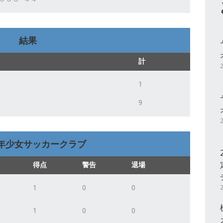
結果
計
1
9
年少女サッカークラブ
得点
警告
退場
1
0
0
1
0
0