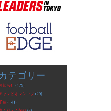
カテゴリー
お知らせ
(179)
チャンピオンシップ
(20)
千葉
(141)
参入戦・入替戦
(7)