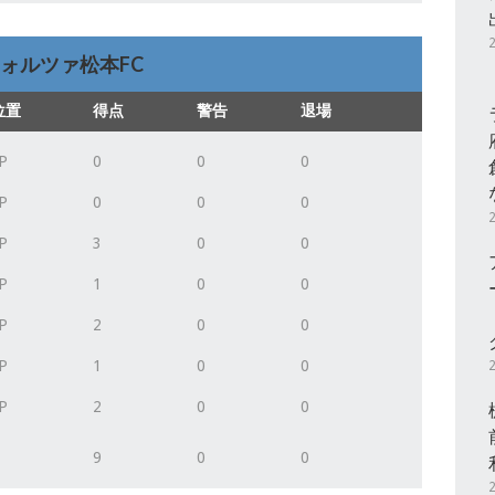
ォルツァ松本FC
位置
得点
警告
退場
P
0
0
0
P
0
0
0
P
3
0
0
P
1
0
0
P
2
0
0
P
1
0
0
P
2
0
0
9
0
0