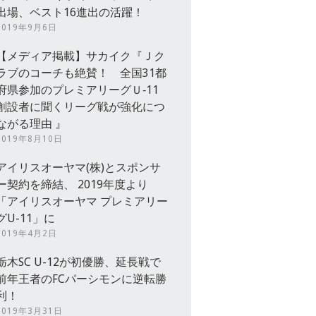
出場、ベスト16進出の活躍！
2019年9月6日
【メディア掲載】サカイク『Ｊク
ラブのコーチも絶賛！ 全国31都
府県参加のプレミアリーグＵ‐11
創設者に聞くリーグ戦が強化につ
ながる理由 』
2019年8月10日
アイリスオーヤマ(株)とスポンサ
ー契約を締結、 2019年度より
「アイリスオーヤマ プレミアリー
グU-11」に
2019年4月2日
栃木SC U-12が初優勝、延長戦で
前年王者のFCパーシモンに逆転勝
利！
2019年3月31日