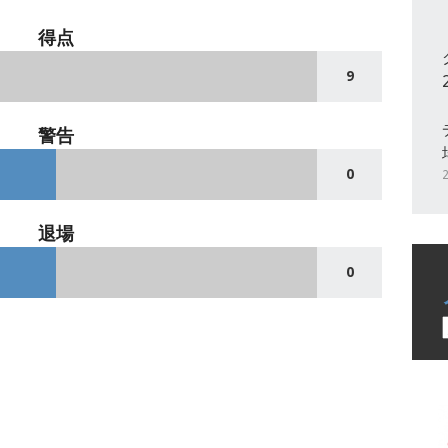
得点
9
警告
0
退場
0