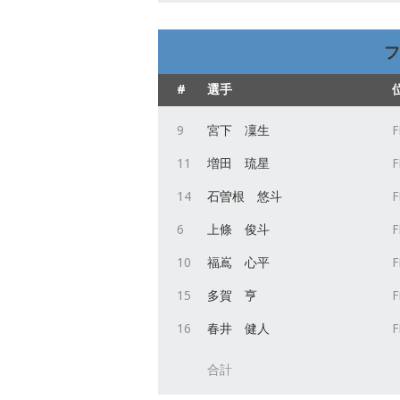
フ
#
選手
9
宮下 凜生
F
11
増田 琉星
F
14
石曽根 悠斗
F
6
上條 俊斗
F
10
福嶌 心平
F
15
多賀 亨
F
16
春井 健人
F
合計