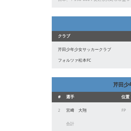
クラブ
芹田少年少女サッカークラブ
フォルツァ松本FC
芹田少
#
選手
位置
2
宮﨑 大翔
FP
合計