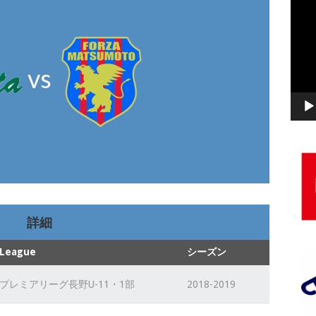
動
画
プ
レ
vs
ー
ヤ
ー
詳細
League
シーズン
プレミアリーグ長野U-11・1部
2018-2019