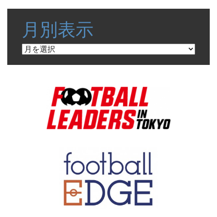
月別表示
月
別
表
示