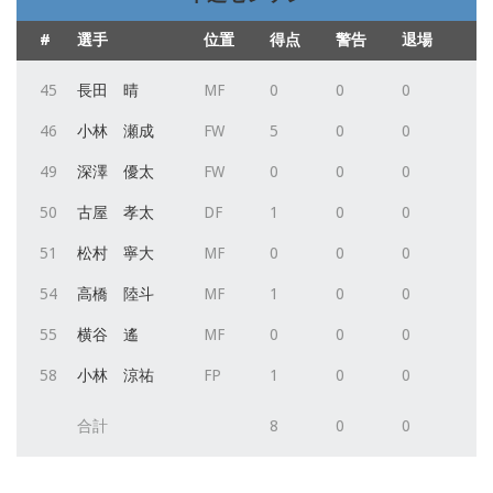
#
選手
位置
得点
警告
退場
45
長田 晴
MF
0
0
0
46
小林 瀬成
FW
5
0
0
49
深澤 優太
FW
0
0
0
50
古屋 孝太
DF
1
0
0
51
松村 寧大
MF
0
0
0
54
高橋 陸斗
MF
1
0
0
55
横谷 遙
MF
0
0
0
58
小林 涼祐
FP
1
0
0
合計
8
0
0