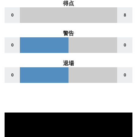
得点
0
8
警告
0
0
退場
0
0
動
画
プ