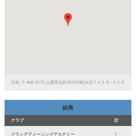
日本, 〒408-0315 山梨県北杜市白州町白須７４５８−３０６
結果
クラブ
計
グランデアメージングアカデミー
0