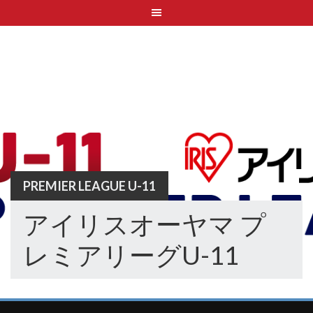
Skip
to
content
PREMIER LEAGUE U-11
アイリスオーヤマ プ
レミアリーグU-11