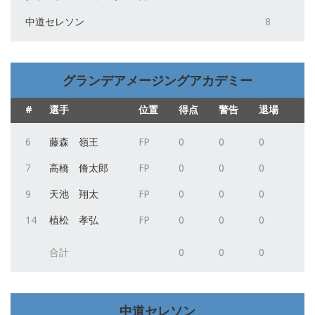
中道セレソン
8
グランデアメージングアカデミー
#
選手
位置
得点
警告
退場
6
藤森 嶺王
FP
0
0
0
7
高橋 脩太郎
FP
0
0
0
9
天池 翔太
FP
0
0
0
14
植松 孝弘
FP
0
0
0
合計
0
0
0
中道セレソン