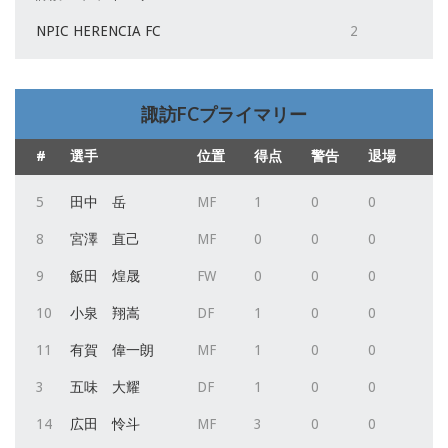
NPIC HERENCIA FC
2
諏訪FCプライマリー
#
選手
位置
得点
警告
退場
5
田中 岳
MF
1
0
0
8
宮澤 直己
MF
0
0
0
9
飯田 煌晟
FW
0
0
0
10
小泉 翔嵩
DF
1
0
0
11
有賀 偉一朗
MF
1
0
0
3
五味 大耀
DF
1
0
0
14
広田 怜斗
MF
3
0
0