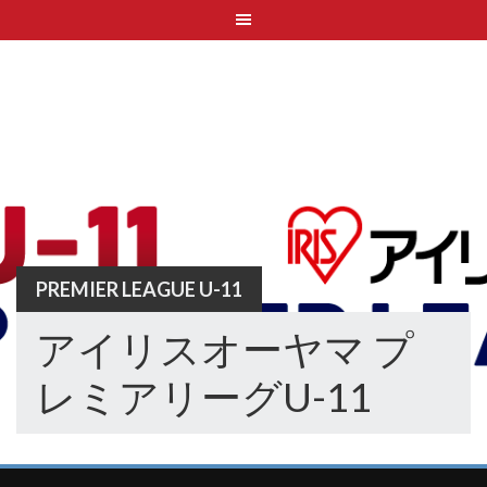
Skip
to
content
PREMIER LEAGUE U-11
アイリスオーヤマ プ
レミアリーグU-11