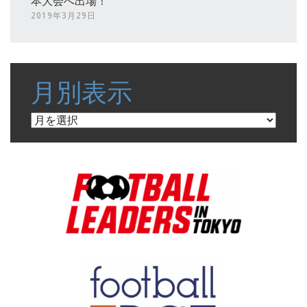
本大会へ出場！
2019年3月29日
月別表示
月
別
表
示