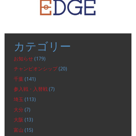
カテゴリー
お知らせ
(179)
チャンピオンシップ
(20)
千葉
(141)
参入戦・入替戦
(7)
埼玉
(113)
大分
(7)
大阪
(13)
富山
(15)