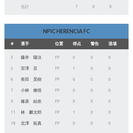
合計
7
0
0
NPIC HERENCIA FC
#
選手
位置
得点
警告
退場
3
藤井 陽汰
FP
0
0
0
3
宮澤 亘
FP
1
0
0
6
長田 昊樹
FP
0
0
0
7
小林 脩悟
FP
0
0
0
9
篠原 結依
FP
0
0
0
11
林 麟太郎
FP
1
0
0
18
北澤 拓真
FP
0
0
0