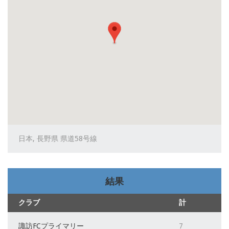
日本, 長野県 県道58号線
結果
クラブ
計
諏訪FCプライマリー
7