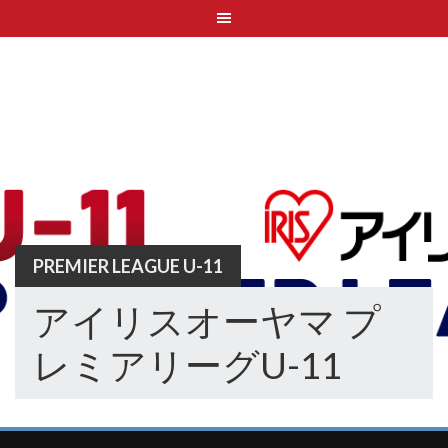
Skip
to
content
PREMIER LEAGUE U-11
アイリスオーヤマ プ
レミアリーグU-11