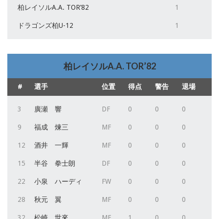
柏レイソルA.A. TOR’82
1
ドラゴンズ柏U-12
1
柏レイソルA.A. TOR’82
#
選手
位置
得点
警告
退場
3
廣瀬 響
DF
0
0
0
9
福成 煉三
MF
0
0
0
12
酒井 一輝
MF
0
0
0
15
半谷 拳士朗
DF
0
0
0
22
小泉 ハーディ
FW
0
0
0
28
秋元 翼
MF
0
0
0
32
松崎 世來
MF
1
0
0