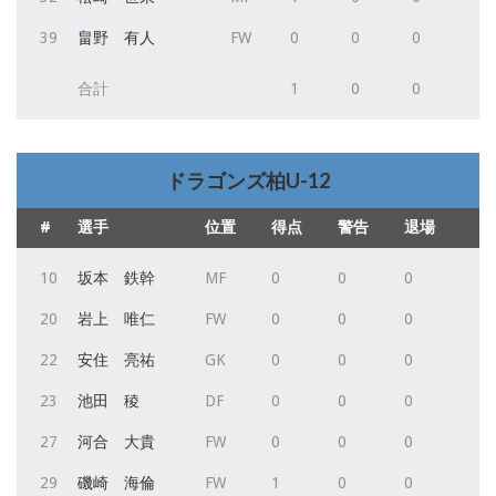
39
畠野 有人
FW
0
0
0
合計
1
0
0
ドラゴンズ柏U-12
#
選手
位置
得点
警告
退場
10
坂本 鉄幹
MF
0
0
0
20
岩上 唯仁
FW
0
0
0
22
安住 亮祐
GK
0
0
0
23
池田 稜
DF
0
0
0
27
河合 大貴
FW
0
0
0
29
磯崎 海倫
FW
1
0
0