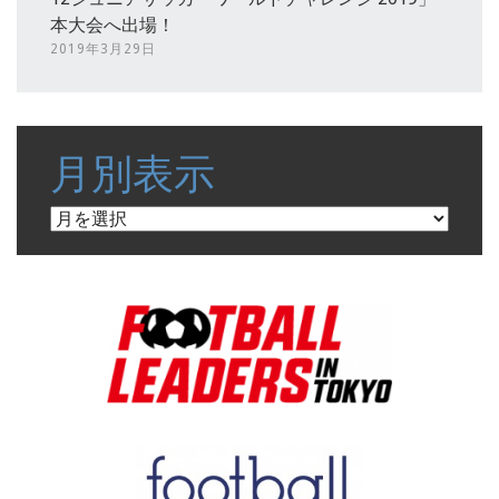
本大会へ出場！
2019年3月29日
月別表示
月
別
表
示