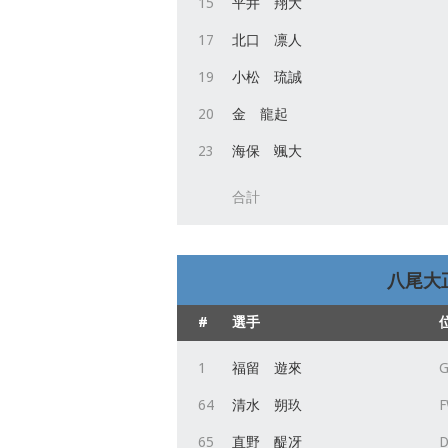
15
平井 翔大
17
北口 凛人
19
小松 琉誠
20
金 龍起
23
海保 颯大
合計
八尾大
#
選手
1
福留 遊來
64
清水 朔玖
65
直野 醍冴
D