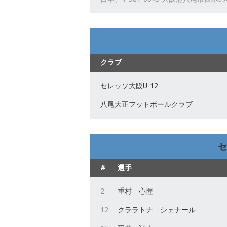
クラブ
セレッソ大阪U-12
八尾大正フットボールクラブ
セ
#
選手
2
重村 心惺
12
クララトナ シェナール