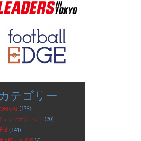
カテゴリー
お知らせ
(179)
チャンピオンシップ
(20)
千葉
(141)
参入戦・入替戦
(7)