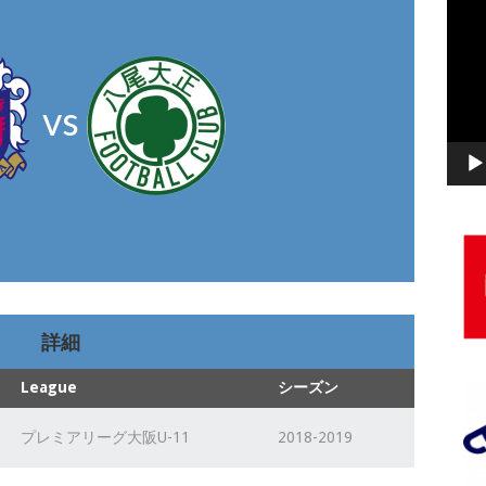
動
画
プ
レ
vs
ー
ヤ
ー
詳細
League
シーズン
プレミアリーグ大阪U-11
2018-2019