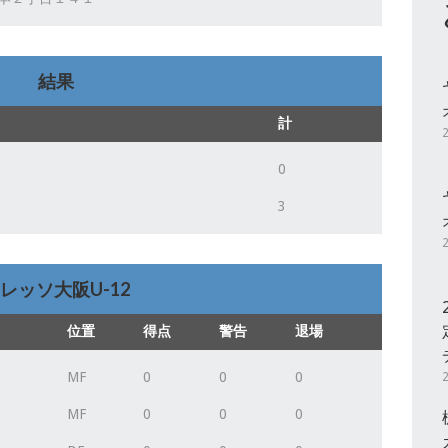
結果
計
0
3
レッソ大阪U-12
位置
得点
警告
退場
MF
0
0
0
MF
0
0
0