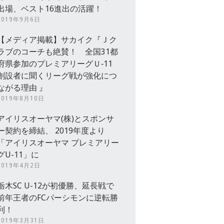
出場、ベスト16進出の活躍！
2019年9月6日
【メディア掲載】サカイク『Ｊク
ラブのコーチも絶賛！ 全国31都
府県参加のプレミアリーグＵ‐11
創設者に聞くリーグ戦が強化につ
ながる理由 』
2019年8月10日
アイリスオーヤマ(株)とスポンサ
ー契約を締結、 2019年度より
「アイリスオーヤマ プレミアリー
グU-11」に
2019年4月2日
栃木SC U-12が初優勝、延長戦で
前年王者のFCパーシモンに逆転勝
利！
2019年3月31日