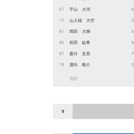
67
平山 大河
75
山入端 大空
D
81
岡田 大輝
86
前田 紘希
87
森分 圭吾
78
酒向 敬介
D
合計
0