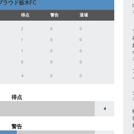
プラウド栃木FC
得点
警告
退場
2
0
0
1
0
0
1
0
0
0
0
0
4
0
0
得点
4
警告