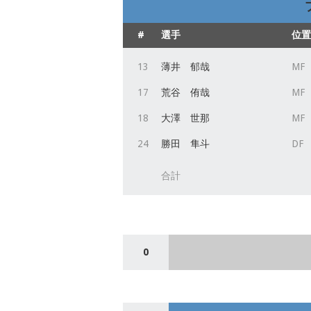
#
選手
位置
13
薄井 郁哉
MF
17
荒谷 侑哉
MF
18
大澤 世那
MF
24
勝田 隼斗
DF
合計
0