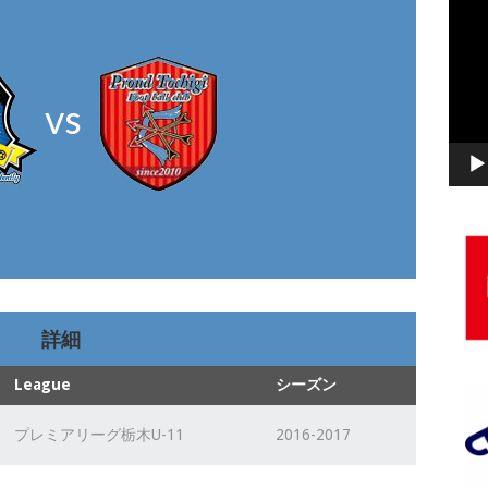
動
画
プ
レ
vs
ー
ヤ
ー
詳細
League
シーズン
プレミアリーグ栃木U-11
2016-2017