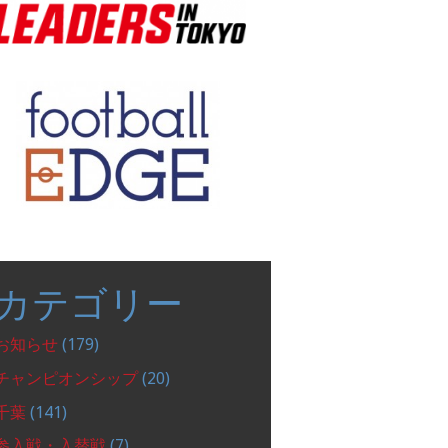
カテゴリー
お知らせ
(179)
チャンピオンシップ
(20)
千葉
(141)
参入戦・入替戦
(7)