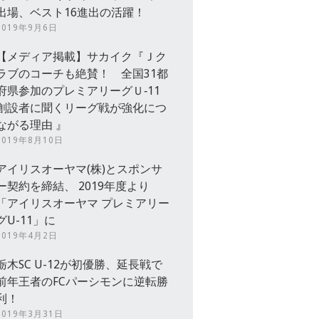
出場、ベスト16進出の活躍！
2019年9月6日
【メディア掲載】サカイク『Ｊク
ラブのコーチも絶賛！ 全国31都
府県参加のプレミアリーグＵ‐11
創設者に聞くリーグ戦が強化につ
ながる理由 』
2019年8月10日
アイリスオーヤマ(株)とスポンサ
ー契約を締結、 2019年度より
「アイリスオーヤマ プレミアリー
グU-11」に
2019年4月2日
栃木SC U-12が初優勝、延長戦で
前年王者のFCパーシモンに逆転勝
利！
2019年3月31日