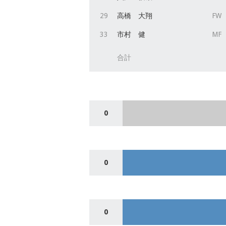
29
高橋 大翔
FW
33
市村 健
MF
合計
0
0
0