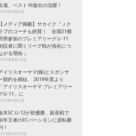
出場、ベスト16進出の活躍！
2019年9月6日
【メディア掲載】サカイク『Ｊク
ラブのコーチも絶賛！ 全国31都
府県参加のプレミアリーグＵ‐11
創設者に聞くリーグ戦が強化につ
ながる理由 』
2019年8月10日
アイリスオーヤマ(株)とスポンサ
ー契約を締結、 2019年度より
「アイリスオーヤマ プレミアリー
グU-11」に
2019年4月2日
栃木SC U-12が初優勝、延長戦で
前年王者のFCパーシモンに逆転勝
利！
2019年3月31日