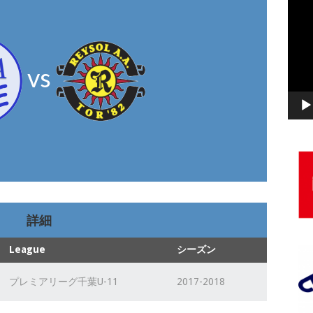
動
画
プ
レ
vs
ー
ヤ
ー
詳細
League
シーズン
プレミアリーグ千葉U-11
2017-2018