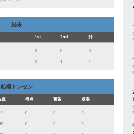
結果
1st
2nd
計
0
0
0
0
1
1
船橋トレセン
位置
得点
警告
退場
F
0
0
0
MF
0
0
0