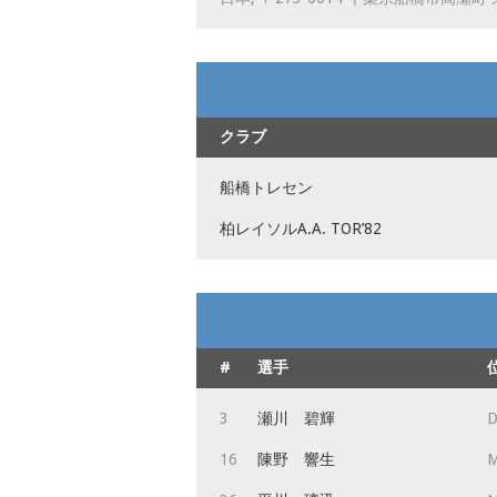
クラブ
船橋トレセン
柏レイソルA.A. TOR’82
#
選手
3
瀬川 碧輝
D
16
陳野 響生