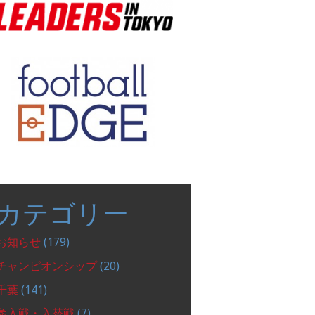
カテゴリー
お知らせ
(179)
チャンピオンシップ
(20)
千葉
(141)
参入戦・入替戦
(7)