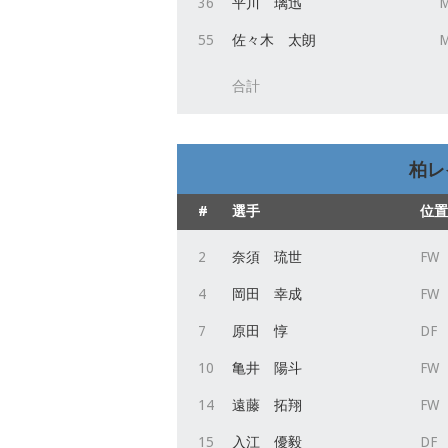
36
平川 璃迅
55
佐々木 太朗
合計
柏レイ
#
選手
位置
2
奈須 琉世
FW
4
岡田 幸成
FW
7
原田 惇
DF
10
亀井 陽斗
FW
14
遠藤 拓翔
FW
15
入江 優毅
DF