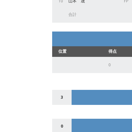
10
山本 晟
FP
合計
位置
得点
0
3
0