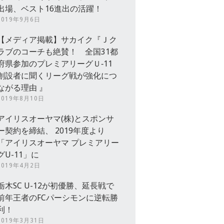
出場、ベスト16進出の活躍！
2019年9月6日
【メディア掲載】サカイク『Ｊク
ラブのコーチも絶賛！ 全国31都
府県参加のプレミアリーグＵ‐11
創設者に聞くリーグ戦が強化につ
ながる理由 』
2019年8月10日
アイリスオーヤマ(株)とスポンサ
ー契約を締結、 2019年度より
「アイリスオーヤマ プレミアリー
グU-11」に
2019年4月2日
栃木SC U-12が初優勝、延長戦で
前年王者のFCパーシモンに逆転勝
利！
2019年3月31日