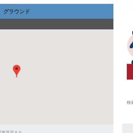
グラウンド
橋村東芦原８６