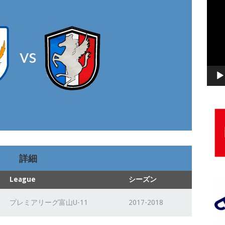
動
画
プ
レ
vs
ー
ヤ
ー
詳細
League
シーズン
プレミアリーグ富山U-11
2017-2018