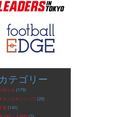
カテゴリー
お知らせ
(179)
チャンピオンシップ
(20)
千葉
(141)
参入戦・入替戦
(7)