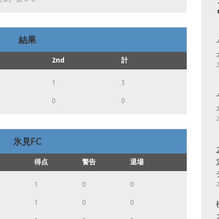
結果
2nd
計
1
3
0
0
氷見FC
得点
警告
退場
1
0
0
1
0
0