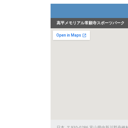
高平メモリアル常願寺スポーツパーク
日本, 〒930-0286 富山県中新川郡舟