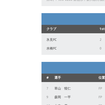
クラブ
1st
氷見FC
2
水橋FC
0
#
選手
位置
7
草山 惺仁
FP
9
森岡 一平
FP