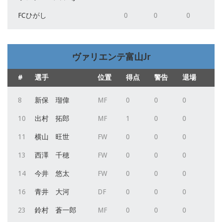
FCひがし
0
0
0
ヴァリエンテ富山Jr
#
選手
位置
得点
警告
退場
8
新保 瑠偉
MF
0
0
0
10
出村 拓郎
MF
1
0
0
11
横山 旺世
FW
0
0
0
13
西澤 千穂
FW
0
0
0
14
今井 悠太
FW
0
0
0
16
青井 大河
DF
0
0
0
23
鈴村 蒼一郎
MF
0
0
0