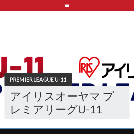
Skip
to
content
PREMIER LEAGUE U-11
アイリスオーヤマ プ
レミアリーグU-11