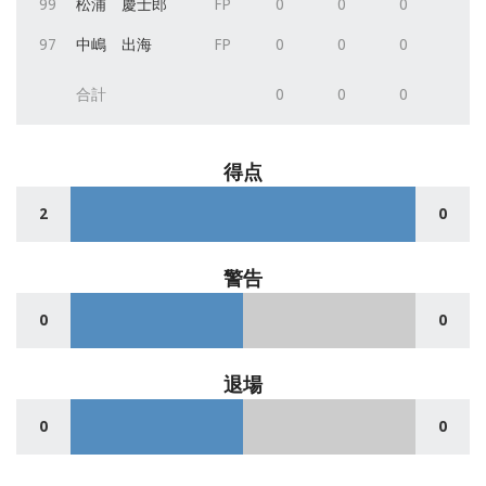
99
松浦 慶士郎
FP
0
0
0
97
中嶋 出海
FP
0
0
0
合計
0
0
0
得点
2
0
警告
0
0
退場
0
0