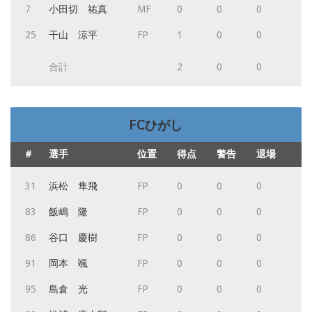
7
小田切 祐真
MF
0
0
0
25
干山 涼平
FP
1
0
0
合計
2
0
0
FCひがし
#
選手
位置
得点
警告
退場
31
浜松 隼飛
FP
0
0
0
83
飯嶋 隆
FP
0
0
0
86
谷口 慶樹
FP
0
0
0
91
岡本 颯
FP
0
0
0
95
島倉 光
FP
0
0
0