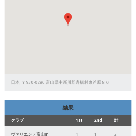
日本, 〒930-0286 富山県中新川郡舟橋村東芦原８６
結果
クラブ
1st
2nd
計
ヴァリエンテ富山Jr
1
1
2