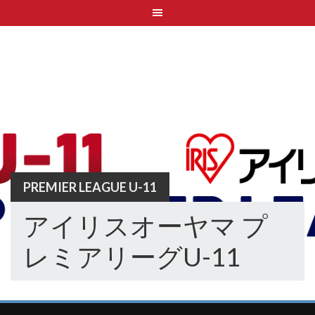
Skip
to
content
PREMIER LEAGUE U-11
アイリスオーヤマ プ
レミアリーグU-11