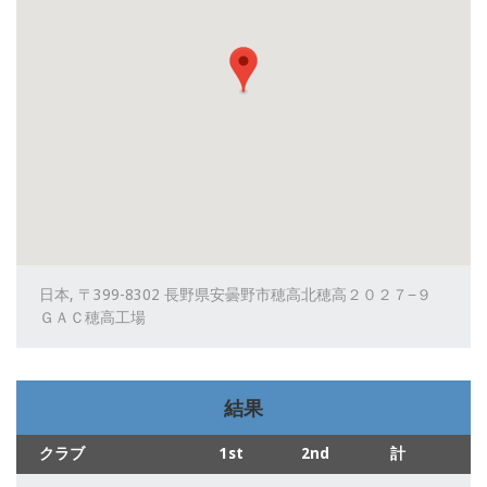
日本, 〒399-8302 長野県安曇野市穂高北穂高２０２７−９
ＧＡＣ穂高工場
結果
クラブ
1st
2nd
計