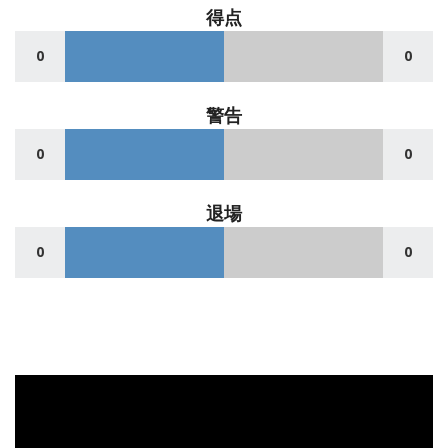
得点
0
0
警告
0
0
退場
0
0
動
画
プ