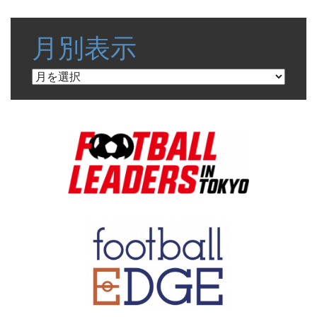
月別表示
月
別
表
示