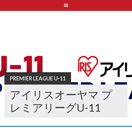
Skip
to
content
PREMIER LEAGUE U-11
アイリスオーヤマ プ
レミアリーグU-11