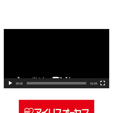
動
画
プ
レ
ー
ヤ
ー
00:00
01:04