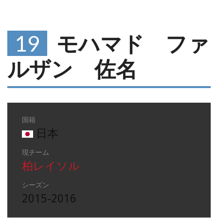
19
モハマド ファ
ルザン 佐名
国籍
日本
現チーム
柏レイソル
シーズン
2015-2016