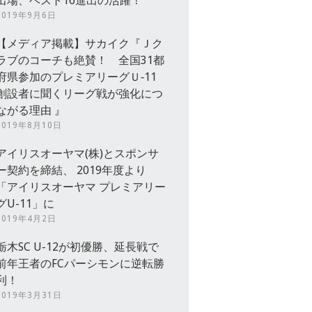
出場、ベスト16進出の活躍！
2019年9月6日
【メディア掲載】サカイク『Ｊク
ラブのコーチも絶賛！ 全国31都
府県参加のプレミアリーグＵ‐11
創設者に聞くリーグ戦が強化につ
ながる理由 』
2019年8月10日
アイリスオーヤマ(株)とスポンサ
ー契約を締結、 2019年度より
「アイリスオーヤマ プレミアリー
グU-11」に
2019年4月2日
栃木SC U-12が初優勝、延長戦で
前年王者のFCパーシモンに逆転勝
利！
2019年3月31日