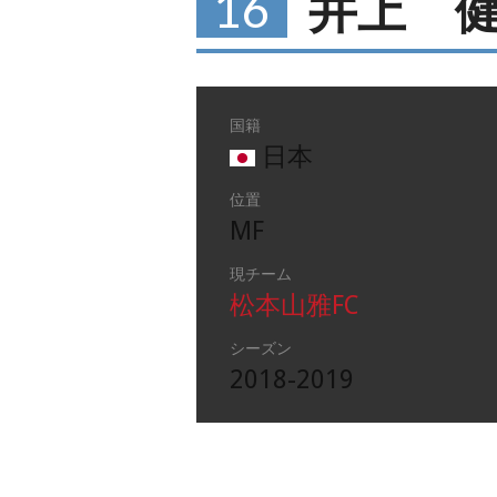
16
井上 
国籍
日本
位置
MF
現チーム
松本山雅FC
シーズン
2018-2019