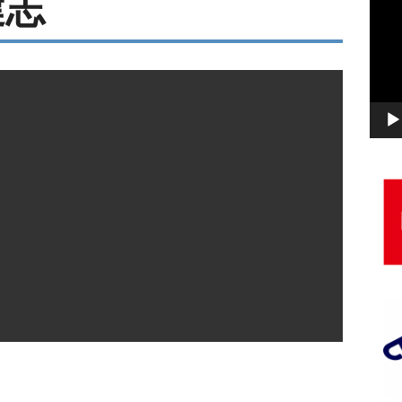
健志
画
プ
レ
ー
ヤ
ー