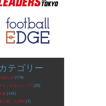
カテゴリー
お知らせ
(179)
チャンピオンシップ
(20)
千葉
(141)
参入戦・入替戦
(7)