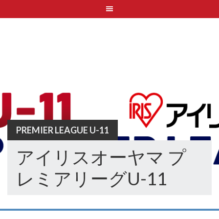
Skip
to
content
PREMIER LEAGUE U-11
アイリスオーヤマ プ
レミアリーグU-11