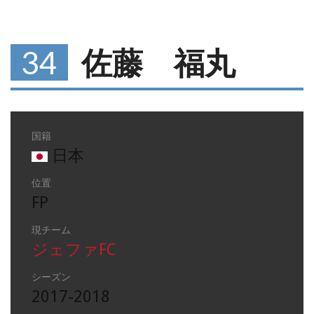
34
佐藤 福丸
国籍
日本
位置
FP
現チーム
ジェファFC
シーズン
2017-2018