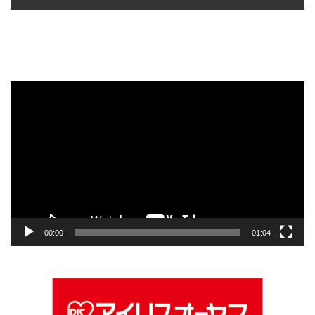
動
画
プ
レ
ー
ヤ
ー
00:00
01:04