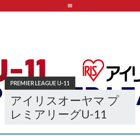
Skip
to
content
PREMIER LEAGUE U-11
アイリスオーヤマ プ
レミアリーグU-11