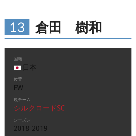
13
倉田 樹和
国籍
日本
位置
FW
現チーム
シルクロードSC
シーズン
2018-2019