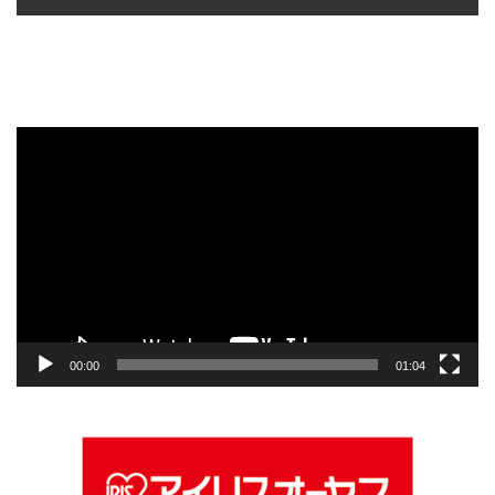
動
画
プ
レ
ー
ヤ
ー
00:00
01:04