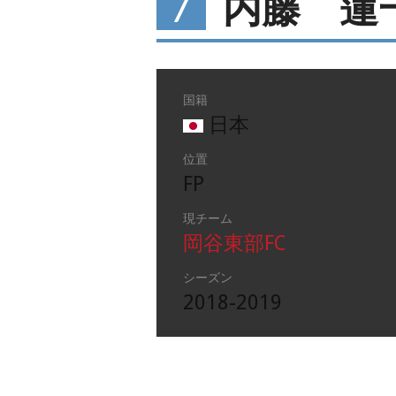
7
内藤 蓮
国籍
日本
位置
FP
現チーム
岡谷東部FC
シーズン
2018-2019