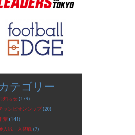
カテゴリー
お知らせ
(179)
チャンピオンシップ
(20)
千葉
(141)
参入戦・入替戦
(7)