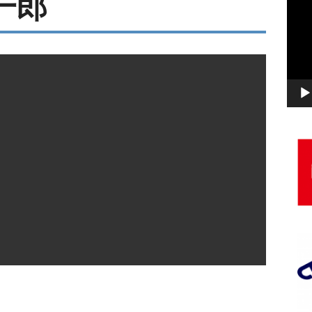
一郎
画
プ
レ
ー
ヤ
ー