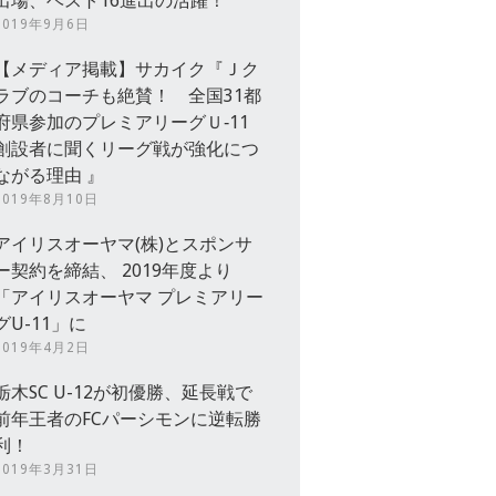
出場、ベスト16進出の活躍！
2019年9月6日
【メディア掲載】サカイク『Ｊク
ラブのコーチも絶賛！ 全国31都
府県参加のプレミアリーグＵ‐11
創設者に聞くリーグ戦が強化につ
ながる理由 』
2019年8月10日
アイリスオーヤマ(株)とスポンサ
ー契約を締結、 2019年度より
「アイリスオーヤマ プレミアリー
グU-11」に
2019年4月2日
栃木SC U-12が初優勝、延長戦で
前年王者のFCパーシモンに逆転勝
利！
2019年3月31日