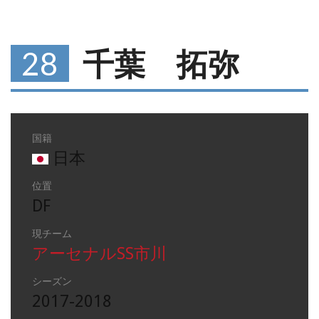
28
千葉 拓弥
国籍
日本
位置
DF
現チーム
アーセナルSS市川
シーズン
2017-2018