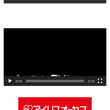
動
画
プ
レ
ー
ヤ
ー
00:00
01:04