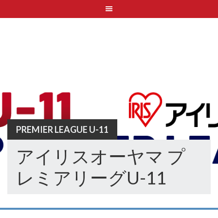
Skip
to
content
PREMIER LEAGUE U-11
アイリスオーヤマ プ
レミアリーグU-11