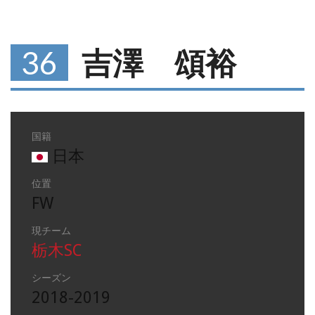
36
吉澤 頌裕
国籍
日本
位置
FW
現チーム
栃木SC
シーズン
2018-2019