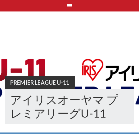
Skip
to
content
PREMIER LEAGUE U-11
アイリスオーヤマ プ
レミアリーグU-11