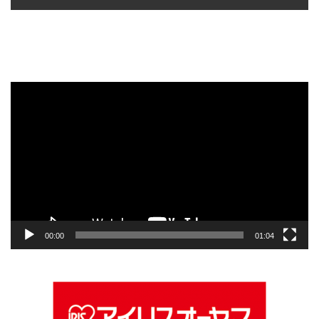
動
画
プ
レ
ー
ヤ
ー
00:00
01:04