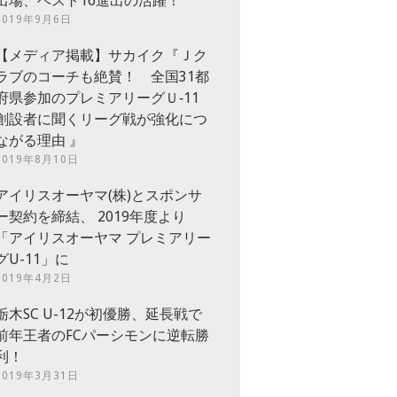
出場、ベスト16進出の活躍！
2019年9月6日
【メディア掲載】サカイク『Ｊク
ラブのコーチも絶賛！ 全国31都
府県参加のプレミアリーグＵ‐11
創設者に聞くリーグ戦が強化につ
ながる理由 』
2019年8月10日
アイリスオーヤマ(株)とスポンサ
ー契約を締結、 2019年度より
「アイリスオーヤマ プレミアリー
グU-11」に
2019年4月2日
栃木SC U-12が初優勝、延長戦で
前年王者のFCパーシモンに逆転勝
利！
2019年3月31日