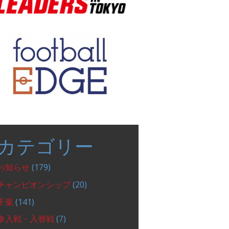
カテゴリー
お知らせ
(179)
チャンピオンシップ
(20)
千葉
(141)
参入戦・入替戦
(7)