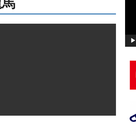
龍馬
画
プ
レ
ー
ヤ
ー