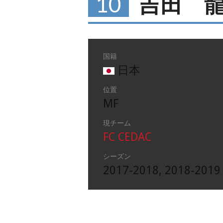
10
吉田 
国籍
日本
位置
MF
現チーム
FC CEDAC
シーズン
2017-2018, 2018-2019