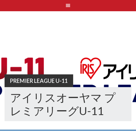
Skip
to
content
PREMIER LEAGUE U-11
アイリスオーヤマ プ
レミアリーグU-11