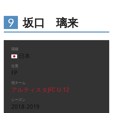
9
坂口 璃来
国籍
日本
位置
FP
現チーム
アルティスタJFC U-12
シーズン
2018-2019