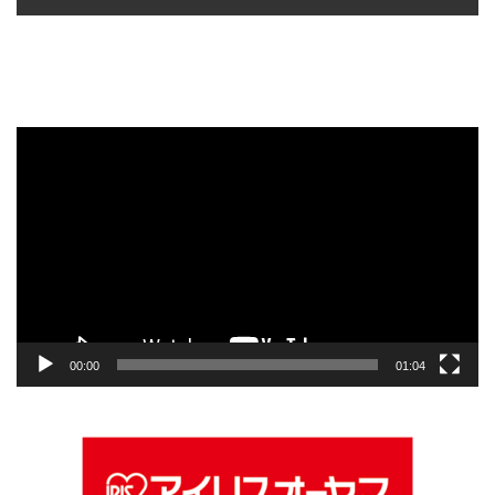
動
画
プ
レ
ー
ヤ
ー
00:00
01:04