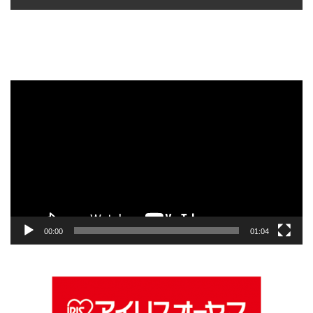
動
画
プ
レ
ー
ヤ
ー
00:00
01:04