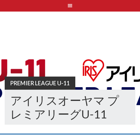
Skip
to
content
PREMIER LEAGUE U-11
アイリスオーヤマ プ
レミアリーグU-11