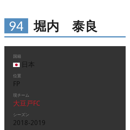
94
堀内 泰良
国籍
日本
位置
FP
現チーム
大豆戸FC
シーズン
2018-2019