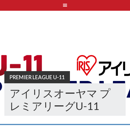
Skip
to
content
PREMIER LEAGUE U-11
アイリスオーヤマ プ
レミアリーグU-11