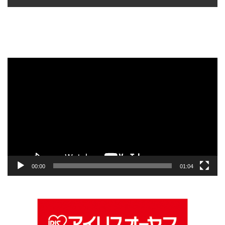
動
画
プ
レ
ー
ヤ
ー
00:00
01:04