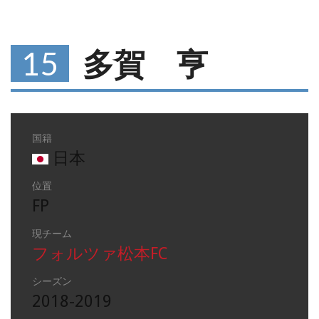
15
多賀 亨
国籍
日本
位置
FP
現チーム
フォルツァ松本FC
シーズン
2018-2019