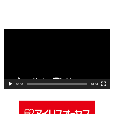
動
画
プ
レ
ー
ヤ
ー
00:00
01:04