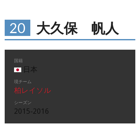
20
大久保 帆人
国籍
日本
現チーム
柏レイソル
シーズン
2015-2016