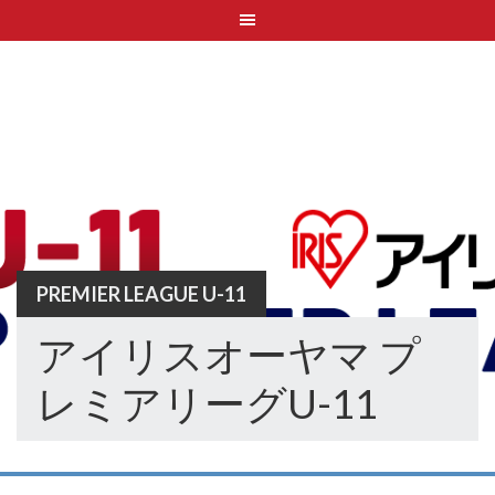
Skip
to
content
PREMIER LEAGUE U-11
アイリスオーヤマ プ
レミアリーグU-11