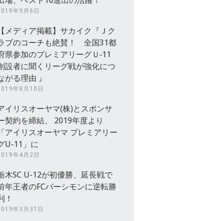
出場、ベスト16進出の活躍！
2019年9月6日
【メディア掲載】サカイク『Ｊク
ラブのコーチも絶賛！ 全国31都
府県参加のプレミアリーグＵ‐11
創設者に聞くリーグ戦が強化につ
ながる理由 』
2019年8月10日
アイリスオーヤマ(株)とスポンサ
ー契約を締結、 2019年度より
「アイリスオーヤマ プレミアリー
グU-11」に
2019年4月2日
栃木SC U-12が初優勝、延長戦で
前年王者のFCパーシモンに逆転勝
利！
2019年3月31日