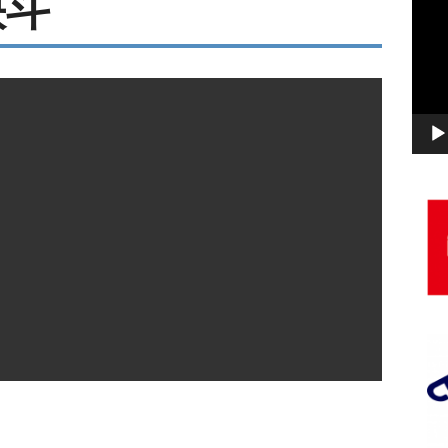
快斗
画
プ
レ
ー
ヤ
ー