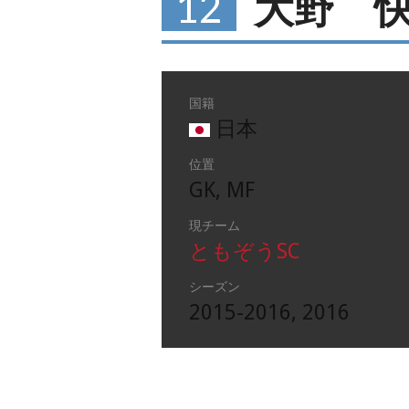
12
大野 
国籍
日本
位置
GK, MF
現チーム
ともぞうSC
シーズン
2015-2016, 2016