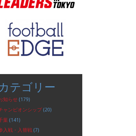
カテゴリー
お知らせ
(179)
チャンピオンシップ
(20)
千葉
(141)
参入戦・入替戦
(7)