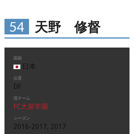
54
天野 修督
国籍
日本
位置
DF
現チーム
FC大泉学園
シーズン
2016-2017, 2017