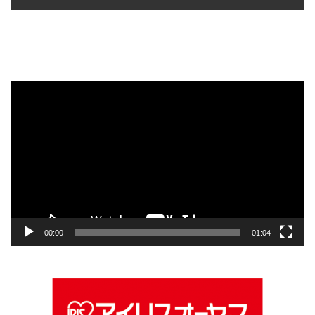
動
画
プ
レ
ー
ヤ
ー
00:00
01:04