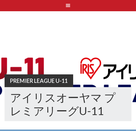
Skip
to
content
PREMIER LEAGUE U-11
アイリスオーヤマ プ
レミアリーグU-11