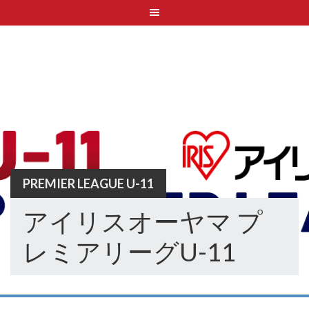
Skip
to
content
PREMIER LEAGUE U-11
アイリスオーヤマ プ
レミアリーグU-11