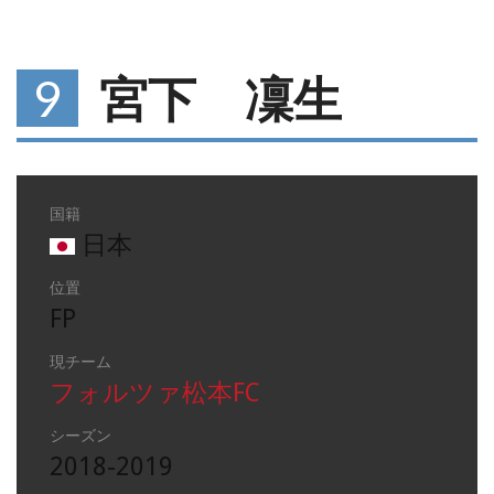
9
宮下 凜生
国籍
日本
位置
FP
現チーム
フォルツァ松本FC
シーズン
2018-2019