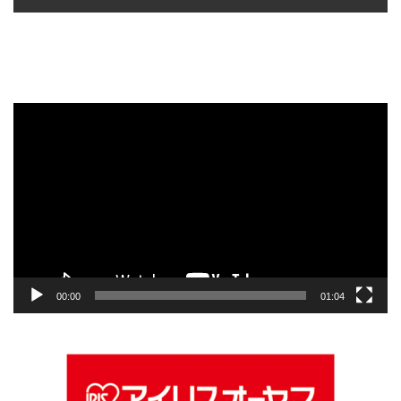
動
画
プ
レ
ー
ヤ
ー
00:00
01:04