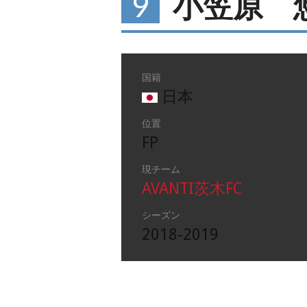
9
小笠原 
国籍
日本
位置
FP
現チーム
AVANTI茨木FC
シーズン
2018-2019