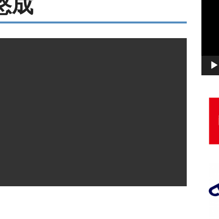
悠成
画
プ
レ
ー
ヤ
ー