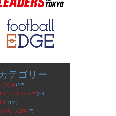
カテゴリー
お知らせ
(179)
チャンピオンシップ
(20)
千葉
(141)
参入戦・入替戦
(7)