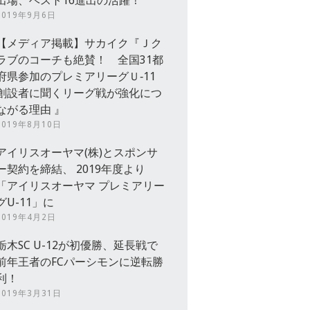
出場、ベスト16進出の活躍！
2019年9月6日
【メディア掲載】サカイク『Ｊク
ラブのコーチも絶賛！ 全国31都
府県参加のプレミアリーグＵ‐11
創設者に聞くリーグ戦が強化につ
ながる理由 』
2019年8月10日
アイリスオーヤマ(株)とスポンサ
ー契約を締結、 2019年度より
「アイリスオーヤマ プレミアリー
グU-11」に
2019年4月2日
栃木SC U-12が初優勝、延長戦で
前年王者のFCパーシモンに逆転勝
利！
2019年3月31日