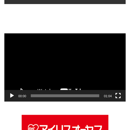
動
画
プ
レ
ー
ヤ
ー
00:00
01:04