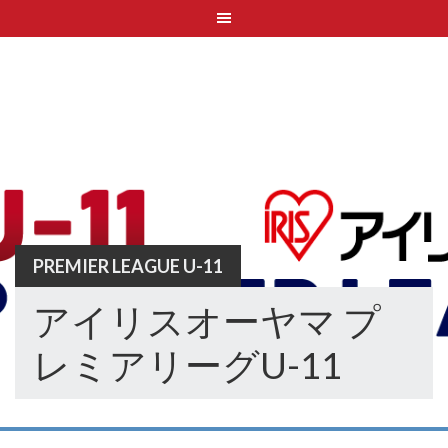
Skip
to
content
PREMIER LEAGUE U-11
アイリスオーヤマ プ
レミアリーグU-11