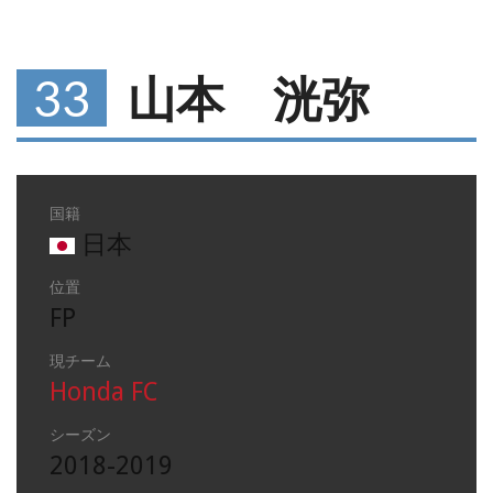
33
山本 洸弥
国籍
日本
位置
FP
現チーム
Honda FC
シーズン
2018-2019