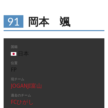
91
岡本 颯
国籍
日本
位置
FP
現チーム
JOGANJI富山
過去のチーム
FCひがし