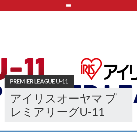
Skip
to
content
PREMIER LEAGUE U-11
アイリスオーヤマ プ
レミアリーグU-11