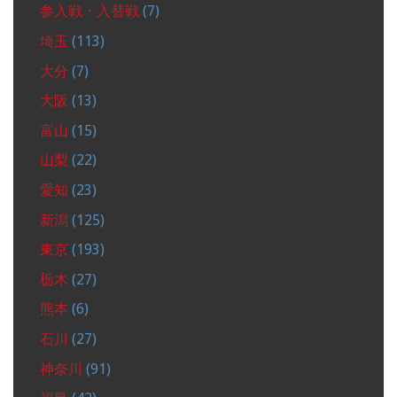
参入戦・入替戦
(7)
埼玉
(113)
大分
(7)
大阪
(13)
富山
(15)
山梨
(22)
愛知
(23)
新潟
(125)
東京
(193)
栃木
(27)
熊本
(6)
石川
(27)
神奈川
(91)