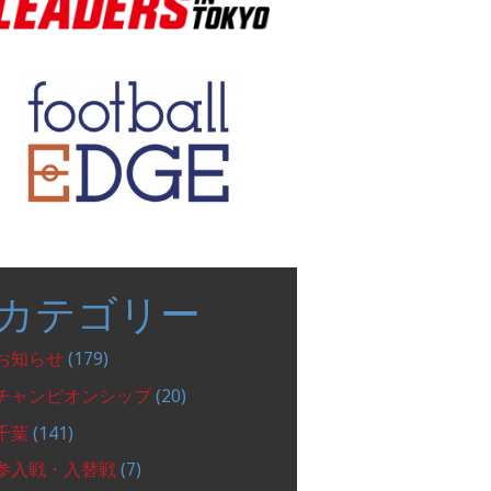
カテゴリー
お知らせ
(179)
チャンピオンシップ
(20)
千葉
(141)
参入戦・入替戦
(7)