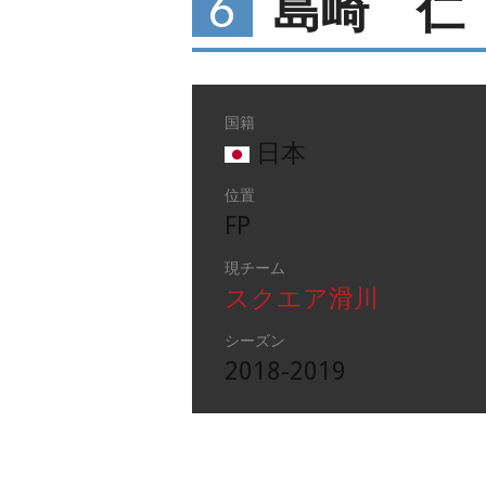
6
島崎 仁
国籍
日本
位置
FP
現チーム
スクエア滑川
シーズン
2018-2019