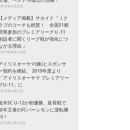
出場、ベスト16進出の活躍！
2019年9月6日
【メディア掲載】サカイク『Ｊク
ラブのコーチも絶賛！ 全国31都
府県参加のプレミアリーグＵ‐11
創設者に聞くリーグ戦が強化につ
ながる理由 』
2019年8月10日
アイリスオーヤマ(株)とスポンサ
ー契約を締結、 2019年度より
「アイリスオーヤマ プレミアリー
グU-11」に
2019年4月2日
栃木SC U-12が初優勝、延長戦で
前年王者のFCパーシモンに逆転勝
利！
2019年3月31日