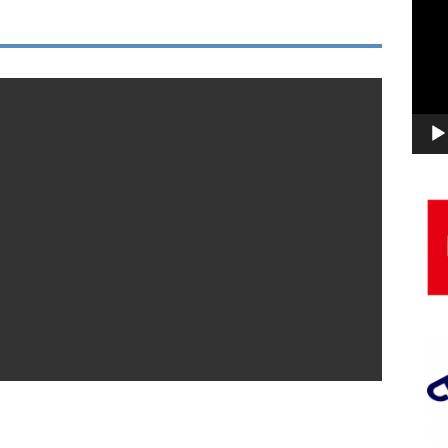
画
プ
レ
ー
ヤ
ー