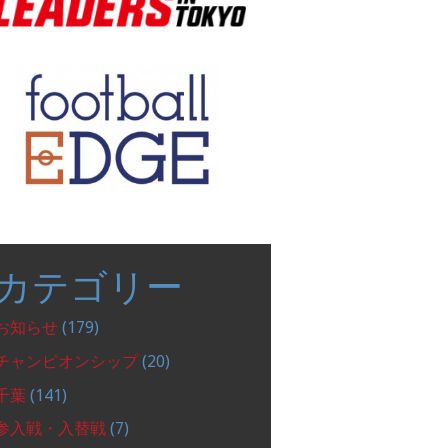
カテゴリー
お知らせ
(179)
チャンピオンシップ
(20)
千葉
(141)
参入戦・入替戦
(7)