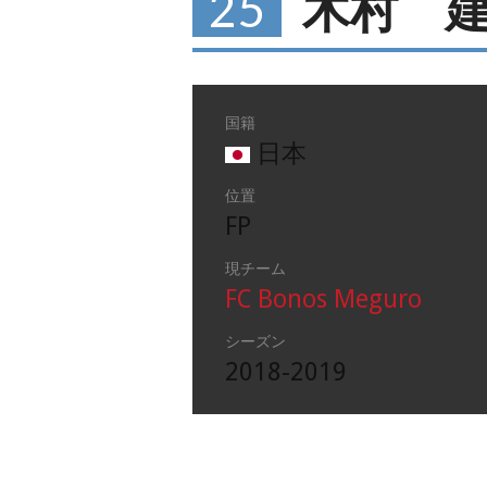
25
木村 
国籍
日本
位置
FP
現チーム
FC Bonos Meguro
シーズン
2018-2019