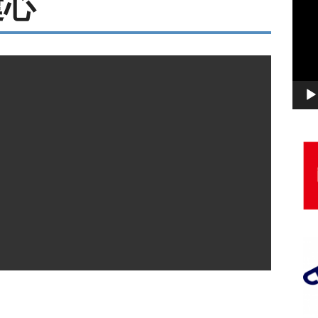
建心
画
プ
レ
ー
ヤ
ー