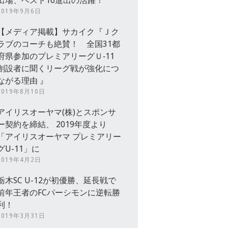
出場、ベスト16進出の活躍！
2019年9月6日
【メディア掲載】サカイク『Ｊク
ラブのコーチも絶賛！ 全国31都
府県参加のプレミアリーグＵ‐11
創設者に聞くリーグ戦が強化につ
ながる理由 』
2019年8月10日
アイリスオーヤマ(株)とスポンサ
ー契約を締結、 2019年度より
「アイリスオーヤマ プレミアリー
グU-11」に
2019年4月2日
栃木SC U-12が初優勝、延長戦で
前年王者のFCパーシモンに逆転勝
利！
2019年3月31日