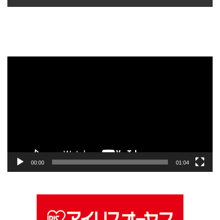
動
画
プ
レ
ー
ヤ
ー
00:00
01:04