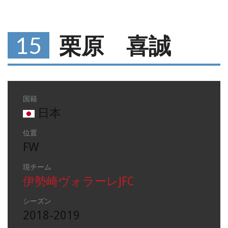
15
栗原 喜誠
国籍
日本
位置
FW
現チーム
伊勢崎ヴォラーレJFC
シーズン
2018-2019