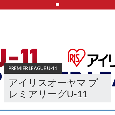
Skip
to
content
PREMIER LEAGUE U-11
アイリスオーヤマ プ
レミアリーグU-11