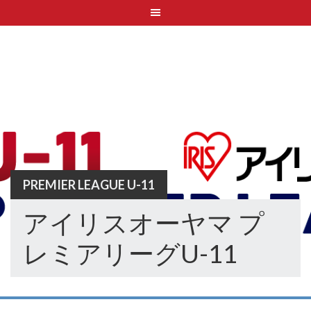
Skip
to
content
PREMIER LEAGUE U-11
アイリスオーヤマ プ
レミアリーグU-11