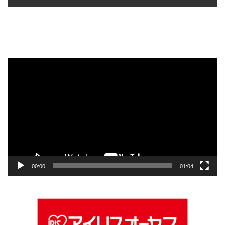
動
画
プ
レ
ー
ヤ
ー
00:00
01:04