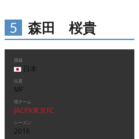
5
森田 桜貴
国籍
日本
位置
MF
現チーム
JACPA東京FC
シーズン
2016