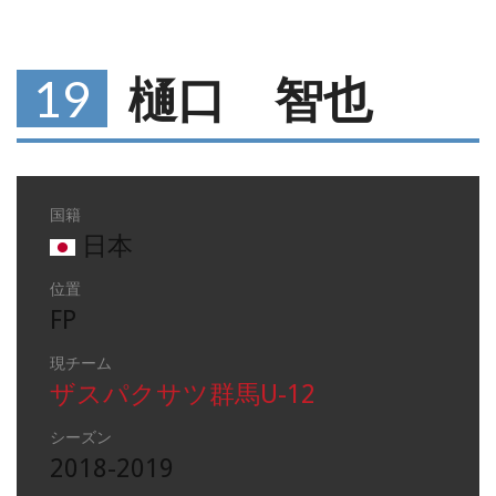
19
樋口 智也
国籍
日本
位置
FP
現チーム
ザスパクサツ群馬U-12
シーズン
2018-2019