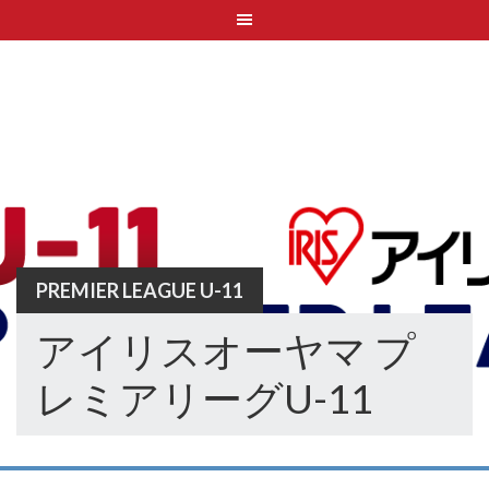
Skip
to
content
PREMIER LEAGUE U-11
アイリスオーヤマ プ
レミアリーグU-11