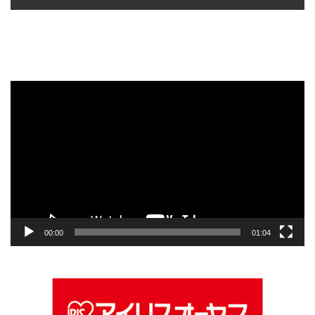
動
画
プ
レ
ー
ヤ
ー
00:00
01:04