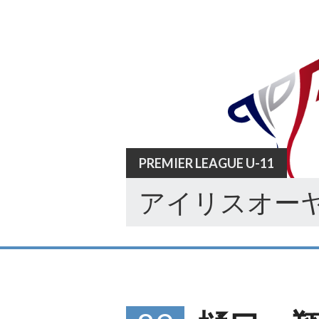
Skip
to
content
PREMIER LEAGUE U-11
アイリスオーヤ