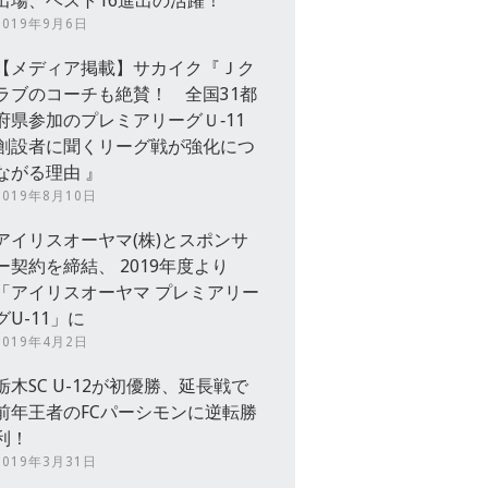
出場、ベスト16進出の活躍！
2019年9月6日
【メディア掲載】サカイク『Ｊク
ラブのコーチも絶賛！ 全国31都
府県参加のプレミアリーグＵ‐11
創設者に聞くリーグ戦が強化につ
ながる理由 』
2019年8月10日
アイリスオーヤマ(株)とスポンサ
ー契約を締結、 2019年度より
「アイリスオーヤマ プレミアリー
グU-11」に
2019年4月2日
栃木SC U-12が初優勝、延長戦で
前年王者のFCパーシモンに逆転勝
利！
2019年3月31日