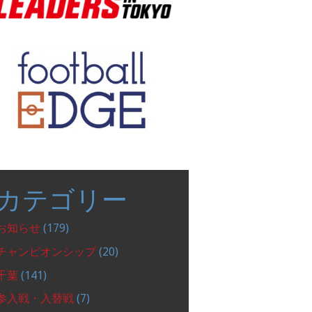
カテゴリー
お知らせ
(179)
チャンピオンシップ
(20)
千葉
(141)
参入戦・入替戦
(7)