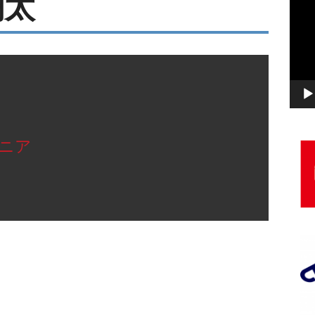
翔太
画
プ
レ
ー
ヤ
ー
ュニア