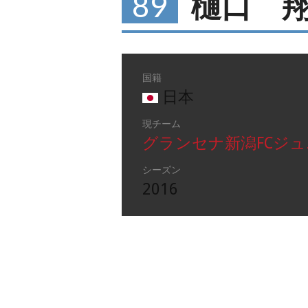
89
樋口 
国籍
日本
現チーム
グランセナ新潟FCジ
シーズン
2016