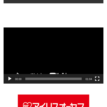
動
画
プ
レ
ー
ヤ
ー
00:00
01:04