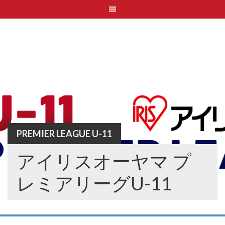
Skip
to
content
PREMIER LEAGUE U-11
アイリスオーヤマ プ
レミアリーグU-11