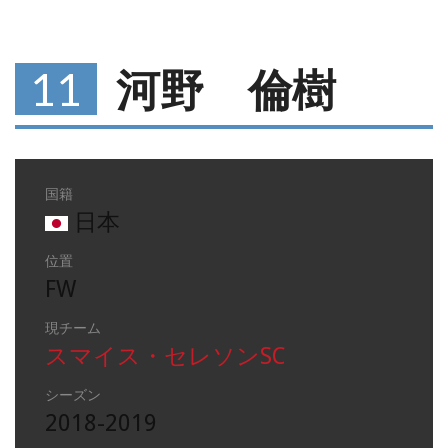
11
河野 倫樹
国籍
日本
位置
FW
現チーム
スマイス・セレソンSC
シーズン
2018-2019