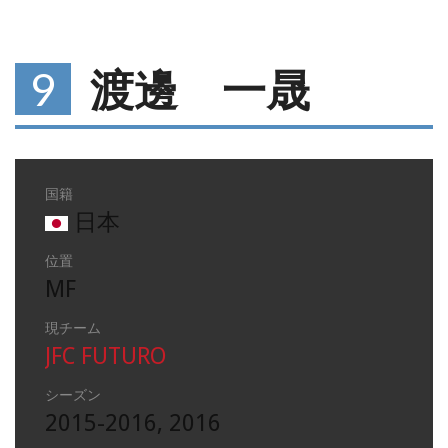
9
渡邊 一晟
国籍
日本
位置
MF
現チーム
JFC FUTURO
シーズン
2015-2016, 2016