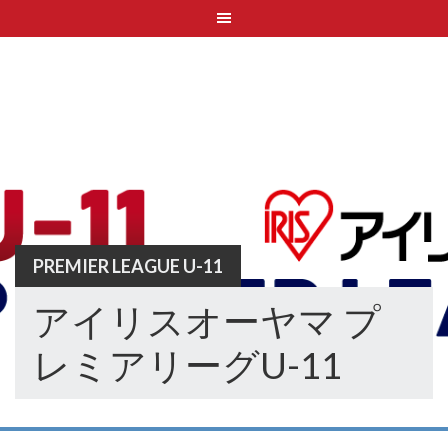
Skip
to
content
PREMIER LEAGUE U-11
アイリスオーヤマ プ
レミアリーグU-11