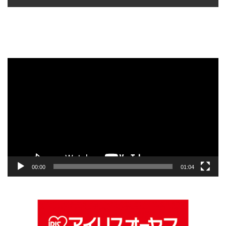
動
画
プ
レ
ー
ヤ
ー
00:00
01:04