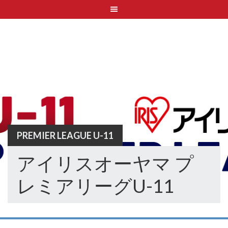
Skip
to
content
PREMIER LEAGUE U-11
アイリスオーヤマ プ
レミアリーグU-11