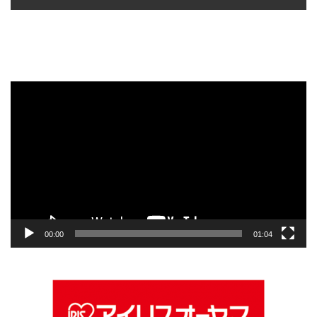
動
画
プ
レ
ー
ヤ
ー
00:00
01:04