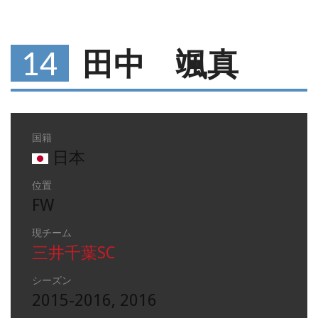
14
田中 颯真
国籍
日本
位置
FW
現チーム
三井千葉SC
シーズン
2015-2016, 2016