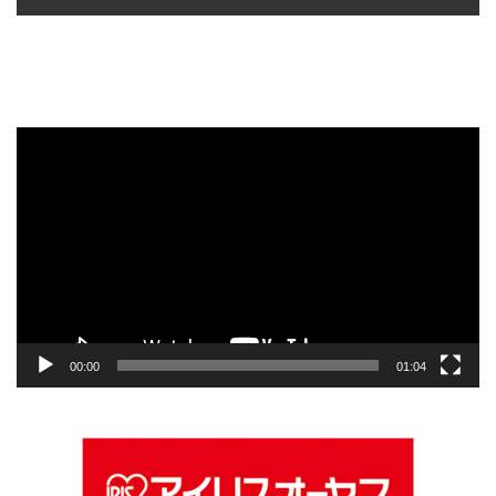
動
画
プ
レ
ー
ヤ
ー
00:00
01:04