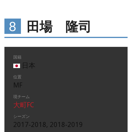
8
田場 隆司
国籍
日本
位置
MF
現チーム
大町FC
シーズン
2017-2018, 2018-2019