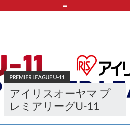
Skip
to
content
PREMIER LEAGUE U-11
アイリスオーヤマ プ
レミアリーグU-11