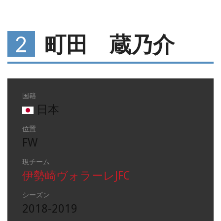
2
町田 蔵乃介
国籍
日本
位置
FW
現チーム
伊勢崎ヴォラーレJFC
シーズン
2018-2019