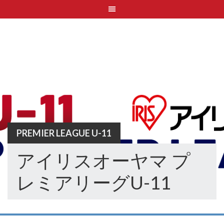
Skip
to
content
PREMIER LEAGUE U-11
アイリスオーヤマ プ
レミアリーグU-11