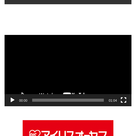
動
画
プ
レ
ー
ヤ
ー
00:00
01:04