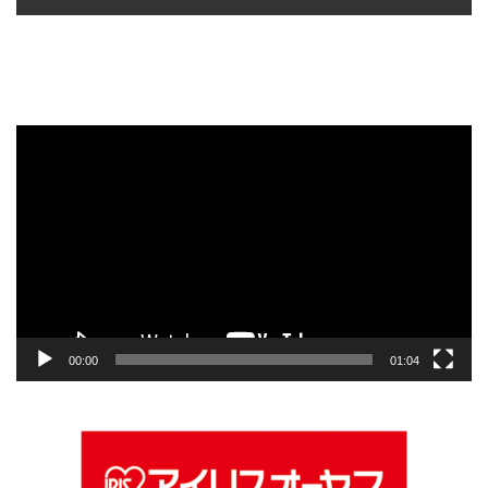
動
画
プ
レ
ー
ヤ
ー
00:00
01:04