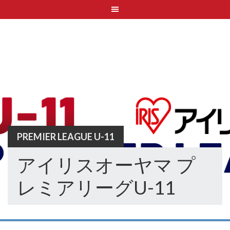
Skip
to
content
PREMIER LEAGUE U-11
アイリスオーヤマ プ
レミアリーグU-11