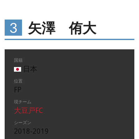
3
矢澤 侑大
国籍
日本
位置
FP
現チーム
大豆戸FC
シーズン
2018-2019