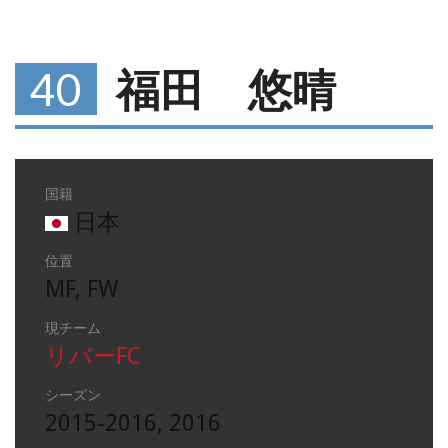
40
福田 悠晴
国籍
日本
位置
MF, FW
現チーム
リバーFC
シーズン
2015-2016, 2016