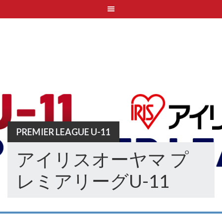
Skip
to
content
PREMIER LEAGUE U-11
アイリスオーヤマ プ
レミアリーグU-11