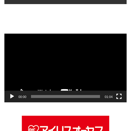
動
画
プ
レ
ー
ヤ
ー
00:00
01:04